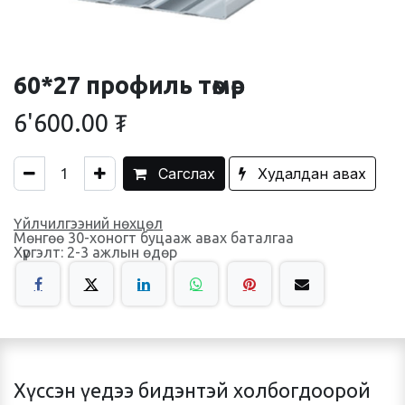
60*27 профиль төмөр
6'600.00
₮
Сагслах
Худалдан авах
Үйлчилгээний нөхцөл
Мөнгөө 30-хоногт буцааж авах баталгаа
Хүргэлт: 2-3 ажлын өдөр
Хүссэн үедээ бидэнтэй холбогдоорой