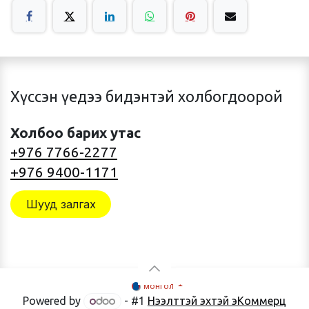
Хүссэн үедээ бидэнтэй холбогдоорой
Холбоо барих утас
+976 7766-2277
+976 9400-1171
Шууд залгах
монгол
Powered by
- #1
Нээлттэй эхтэй эКоммерц