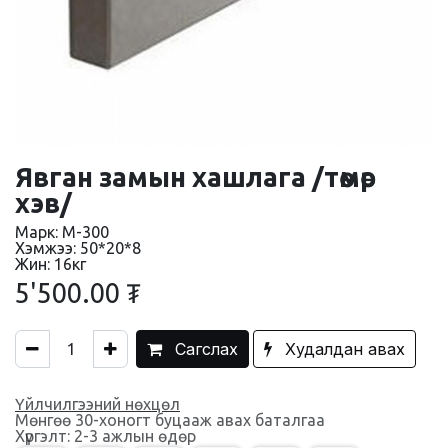
Явган замын хашлага /төмөр
хэв/
Марк: М-300
Хэмжээ: 50*20*8
Жин: 16кг
5'500.00
₮
Сагслах
Худалдан авах
Үйлчилгээний нөхцөл
Мөнгөө 30-хоногт буцааж авах баталгаа
Хүргэлт: 2-3 ажлын өдөр