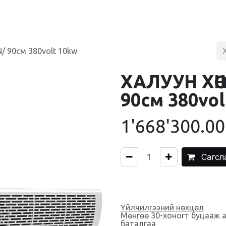
BLOG
ХУДАЛДААНЫ ТӨВ
ХОЛБОО БАРИХ
/ 90см 380volt 10kw
ХАЛУУН ХӨ
90см 380vol
1'668'300.00
Сагсл
Үйлчилгээний нөхцөл
Мөнгөө 30-хоногт буцааж 
баталгаа