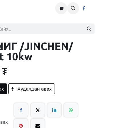
ШИГ /JINCHEN/
t 10kw
₮
ах
Худалдан авах
авах