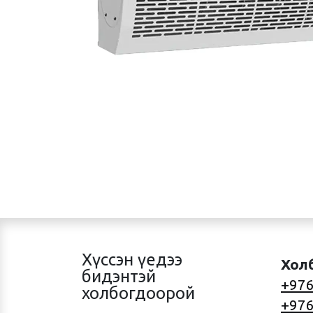
Хүссэн үедээ
Хол
бидэнтэй
+976
холбогдоорой
+976