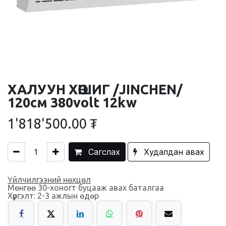
ХАЛУУН ХӨШИГ /JINCHEN/
120см 380volt 12kw
1'818'500.00
₮
Сагслах
Худалдан авах
Үйлчилгээний нөхцөл
Мөнгөө 30-хоногт буцааж авах баталгаа
Хүргэлт: 2-3 ажлын өдөр