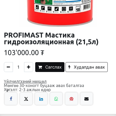
PROFIMAST Мастика
гидроизоляционная (21,5л)
103'000.00
₮
Сагслах
Худалдан авах
Үйлчилгээний нөхцөл
Мөнгөө 30-хоногт буцааж авах баталгаа
Хүргэлт: 2-3 ажлын өдөр