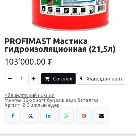
PROFIMAST Мастика
гидроизоляционная (21,5л)
103'000.00
₮
Сагслах
Худалдан авах
Үйлчилгээний нөхцөл
Мөнгөө 30-хоногт буцааж авах баталгаа
Хүргэлт: 2-3 ажлын өдөр