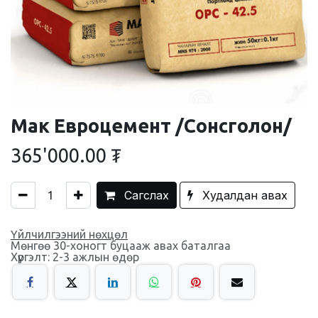
Мак Евроцемент /Сонсголон/
365'000.00
₮
Сагслах
Худалдан авах
Үйлчилгээний нөхцөл
Мөнгөө 30-хоногт буцааж авах баталгаа
Хүргэлт: 2-3 ажлын өдөр