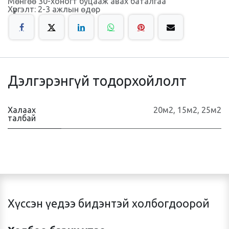
Мөнгөө 30-хоногт буцааж авах баталгаа
Хүргэлт: 2-3 ажлын өдөр
Дэлгэрэнгүй тодорхойлолт
Халаах
20м2
,
15м2
,
25м2
талбай
Хүссэн үедээ бидэнтэй холбогдоорой