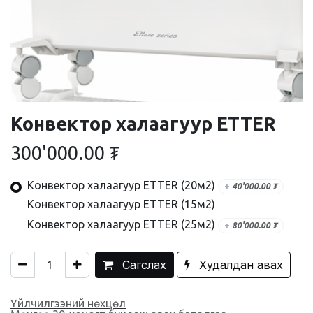
Конвектор халаагуур ETTER
300'000.00
₮
Конвектор халаагуур ETTER (20м2)
+
40'000.00
₮
Конвектор халаагуур ETTER (15м2)
Конвектор халаагуур ETTER (25м2)
+
80'000.00
₮
Сагслах
Худалдан авах
Үйлчилгээний нөхцөл