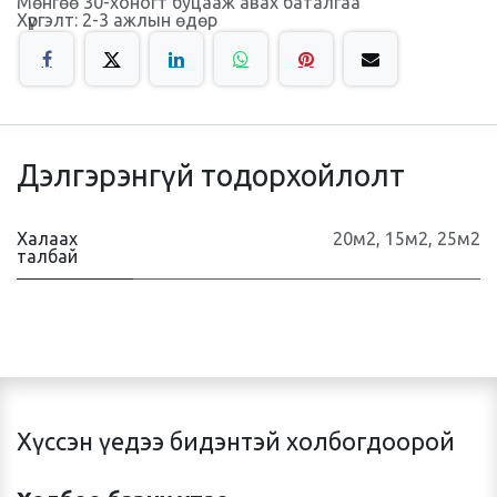
Мөнгөө 30-хоногт буцааж авах баталгаа
Хүргэлт: 2-3 ажлын өдөр
Дэлгэрэнгүй тодорхойлолт
Халаах
20м2
,
15м2
,
25м2
талбай
Хүссэн үедээ бидэнтэй холбогдоорой