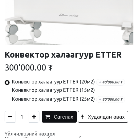
Конвектор халаагуур ETTER
300'000.00
₮
Конвектор халаагуур ETTER (20м2)
+
40'000.00
₮
Конвектор халаагуур ETTER (15м2)
Конвектор халаагуур ETTER (25м2)
+
80'000.00
₮
Сагслах
Худалдан авах
Үйлчилгээний нөхцөл