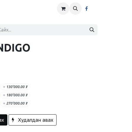
NDIGO
+
130'000.00
₮
+
180'000.00
₮
+
270'000.00
₮
ах
Худалдан авах