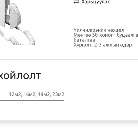
Харьцуулах
Үйлчилгээний нөхцөл
Мөнгөө 30-хоногт буцааж 
баталгаа
Хүргэлт: 2-3 ажлын өдөр
хойлолт
12м2
,
16м2
,
19м2
,
23м2