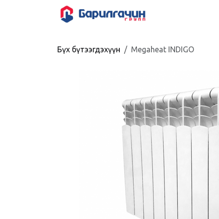
Skip to Content
HOME
SHOP
Бүх бүтээгдэхүүн
Megaheat INDIGO