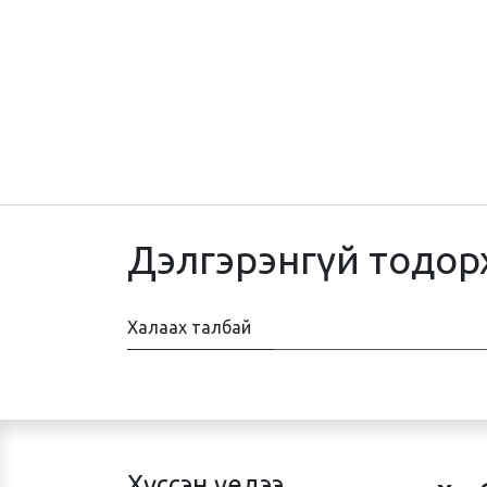
Дэлгэрэнгүй тодор
Халаах талбай
Хүссэн үедээ