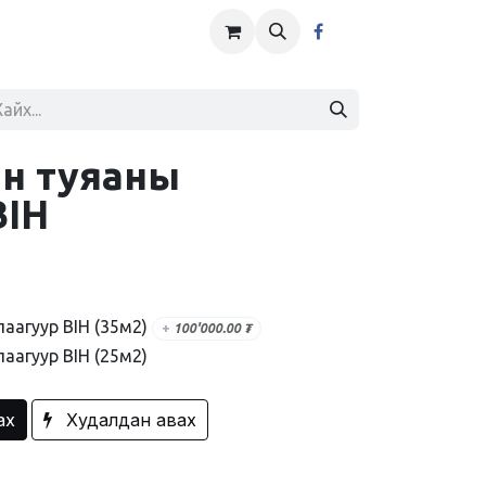
н туяаны
BIH
аагуур BIH (35м2)
+
100'000.00
₮
аагуур BIH (25м2)
ах
Худалдан авах