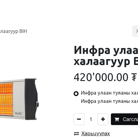
BLOG
ХУДАЛДААНЫ ТӨВ
ХОЛБОО БАРИХ
лаагуур BIH
Инфра улаа
халаагуур 
420'000.00
₮
Инфра улаан туяаны хал
Инфра улаан туяаны хал
Сагсл
Харьцуулах