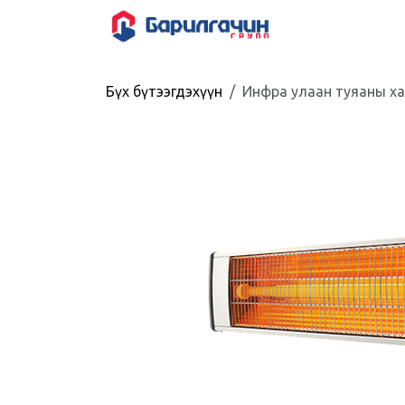
Skip to Content
HOME
SHOP
Бүх бүтээгдэхүүн
Инфра улаан туяаны ха