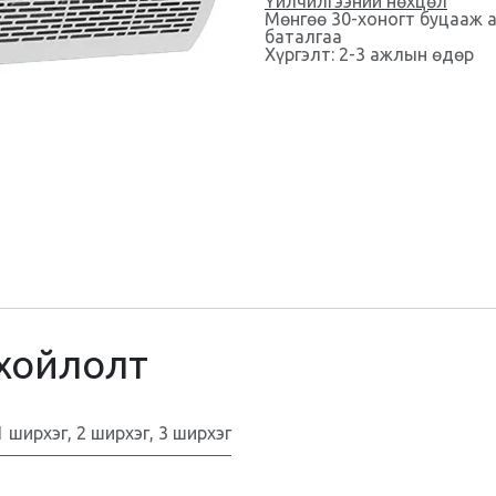
Үйлчилгээний нөхцөл
Мөнгөө 30-хоногт буцааж 
баталгаа
Хүргэлт: 2-3 ажлын өдөр
хойлолт
1 ширхэг
,
2 ширхэг
,
3 ширхэг