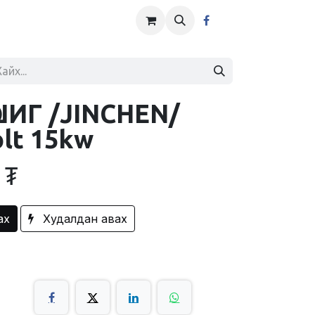
ШИГ /JINCHEN/
lt 15kw
₮
ах
Худалдан авах