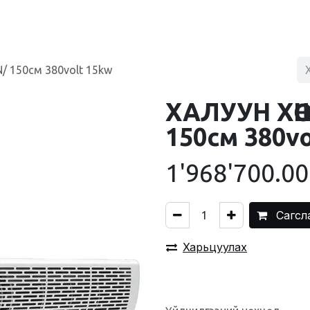
BLOG
ХУДАЛДААНЫ ТӨВ
ХОЛБОО БАРИХ
/ 150см 380volt 15kw
ХАЛУУН ХӨ
150см 380vo
1'968'700.00
Сагсл
Харьцуулах