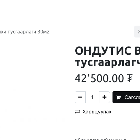
BLOG
ХУДАЛДААНЫ ТӨВ
ХОЛБОО БАРИХ
лхи тусгаарлагч 30м2
ОНДУТИС В 
тусгаарлаг
42'500.00
₮
Сагсл
Харьцуулах