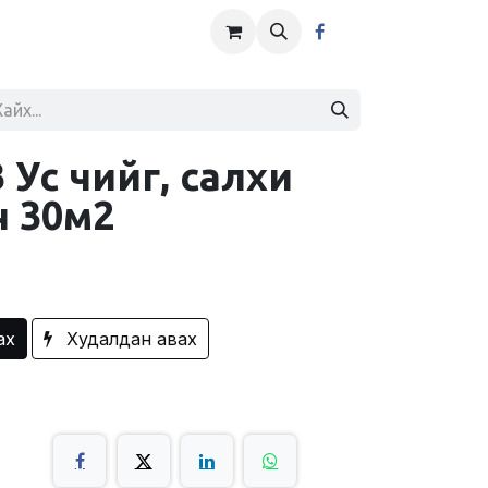
Ус чийг, салхи
ч 30м2
ах
Худалдан авах