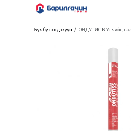
Skip to Content
HOME
SHOP
Бүх бүтээгдэхүүн
ОНДУТИС В Ус чийг, са