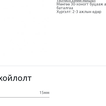
Үйлчилгээний нөхцөл
Мөнгөө 30-хоногт буцааж 
баталгаа
Хүргэлт: 2-3 ажлын өдөр
хойлолт
15мм