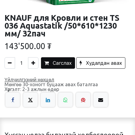
KNAUF для Кровли и стен TS
036 Aquastatik /50*610*1230
мм/ 32пач
143'500.00
₮
Сагслах
Худалдан авах
Үйлчилгээний нөхцөл
Мөнгөө 30-хоногт буцааж авах баталгаа
Хүргэлт: 2-3 ажлын өдөр