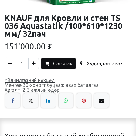
KNAUF для Кровли и стен TS
036 Aquastatik /100*610*1230
мм/ 32пач
151'000.00
₮
Сагслах
Худалдан авах
Үйлчилгээний нөхцөл
Мөнгөө 30-хоногт буцааж авах баталгаа
Хүргэлт: 2-3 ажлын өдөр