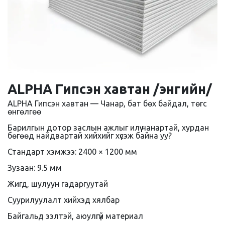
ALPHA Гипсэн хавтан /энгийн/
ALPHA Гипсэн хавтан — Чанар, бат бөх байдал, төгс
өнгөлгөө
Барилгын дотор заслын ажлыг илүү чанартай, хурдан
бөгөөд найдвартай хийхийг хүсэж байна уу?
Стандарт хэмжээ: 2400 × 1200 мм
Зузаан: 9.5 мм
Жигд, шулуун гадаргуутай
Суурилуулалт хийхэд хялбар
Байгальд ээлтэй, аюулгүй материал