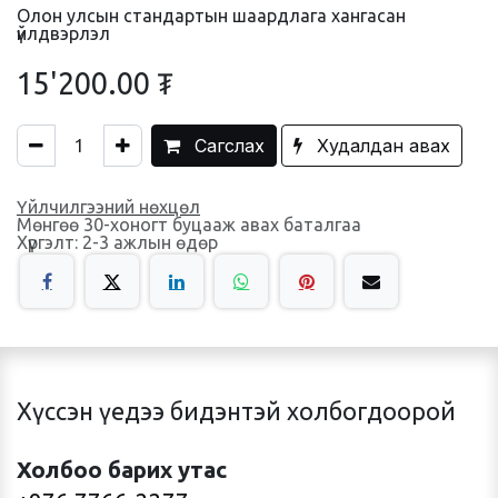
Олон улсын стандартын шаардлага хангасан
үйлдвэрлэл
15'200.00
₮
Сагслах
Худалдан авах
Үйлчилгээний нөхцөл
Мөнгөө 30-хоногт буцааж авах баталгаа
Хүргэлт: 2-3 ажлын өдөр
Хүссэн үедээ бидэнтэй холбогдоорой
Холбоо барих утас