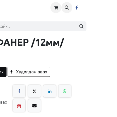
ФАНЕР /12мм/
ах
Худалдан авах
авах