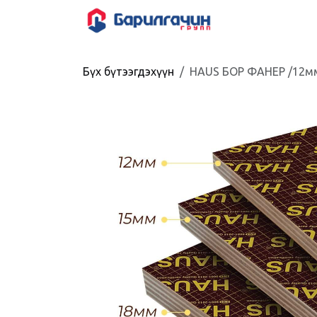
Skip to Content
HOME
SHOP
Бүх бүтээгдэхүүн
HAUS БОР ФАНЕР /12м