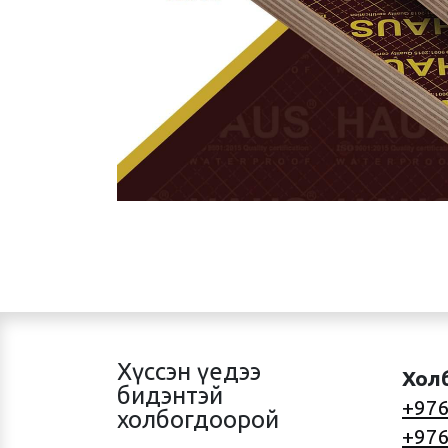
Хүссэн үедээ
Хол
бидэнтэй
+976
холбогдоорой
+976