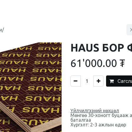
BLOG
ХУДАЛДААНЫ ТӨВ
ХОЛБОО БАРИХ
м/
HAUS БОР 
61'000.00
₮
Сагсл
Үйлчилгээний нөхцөл
Мөнгөө 30-хоногт буцааж 
баталгаа
Хүргэлт: 2-3 ажлын өдөр