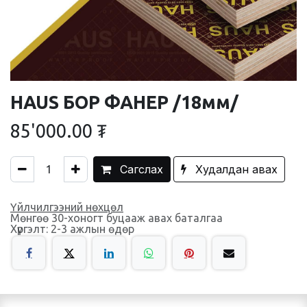
HAUS БОР ФАНЕР /18мм/
85'000.00
₮
Сагслах
Худалдан авах
Үйлчилгээний нөхцөл
Мөнгөө 30-хоногт буцааж авах баталгаа
Хүргэлт: 2-3 ажлын өдөр