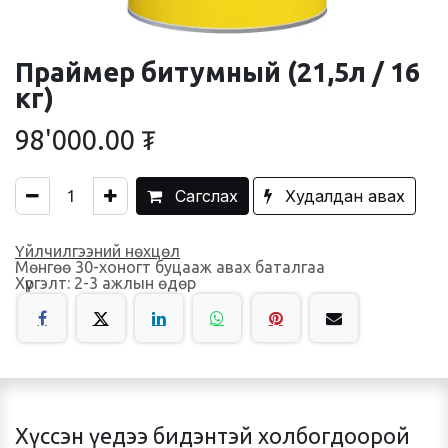
Праймер битумный (21,5л / 16
кг)
98'000.00
₮
Сагслах
Худалдан авах
Үйлчилгээний нөхцөл
Мөнгөө 30-хоногт буцааж авах баталгаа
Хүргэлт: 2-3 ажлын өдөр
Хүссэн үедээ бидэнтэй холбогдоорой