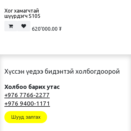
Хог хамагчтай
шүүрдэгч S105
620'000.00
₮
Хүссэн үедээ бидэнтэй холбогдоорой
Холбоо барих утас
+976 7766-2277
+976 9400-1171
Шууд залгах