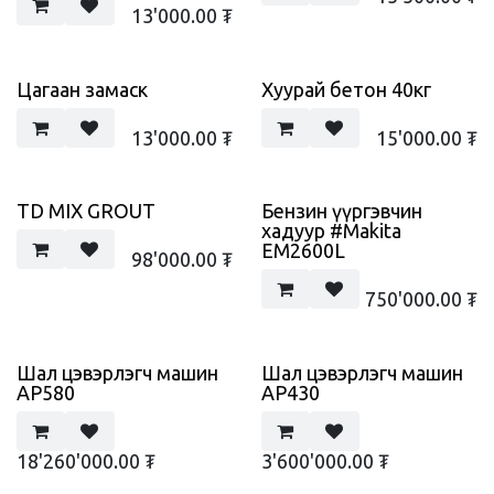
13'000.00
₮
Цагаан замаск
Хуурай бетон 40кг
13'000.00
₮
15'000.00
₮
TD MIX GROUT
Бензин үүргэвчин
хадуур #Makita
EM2600L
98'000.00
₮
750'000.00
₮
Шал цэвэрлэгч машин
Шал цэвэрлэгч машин
AP580
AP430
18'260'000.00
₮
3'600'000.00
₮