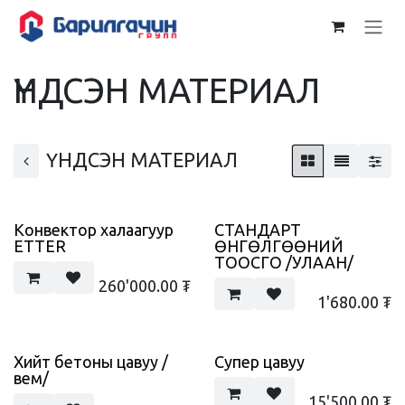
Skip to Content
ҮНДСЭН МАТЕРИАЛ
ҮНДСЭН МАТЕРИАЛ
Конвектор халаагуур
СТАНДАРТ
ETTER
ӨНГӨЛГӨӨНИЙ
ТООСГО /УЛААН/
260'000.00
₮
1'680.00
₮
Хийт бетоны цавуу /
Супер цавуу
вем/
15'500.00
₮