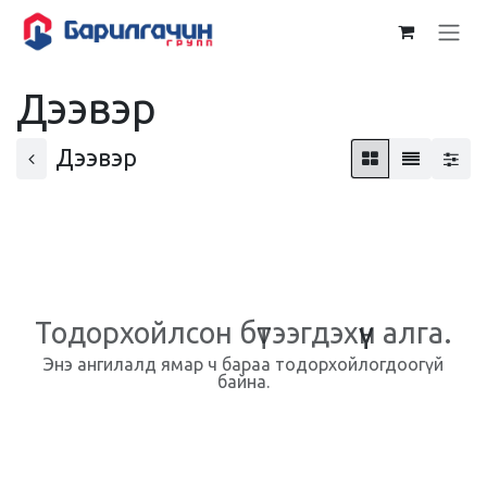
Skip to Content
Дээвэр
Дээвэр
Тодорхойлсон бүтээгдэхүүн алга.
Энэ ангилалд ямар ч бараа тодорхойлогдоогүй
байна.