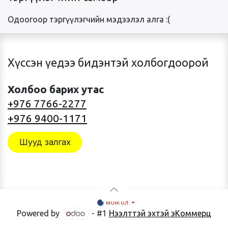
Одоогоор тэргүүлэгчийн мэдээлэл алга :(
Хүссэн үедээ бидэнтэй холбогдоорой
Холбоо барих утас
+976 7766-2277
+976 9400-1171
Шууд залгах
монгол
Powered by
- #1
Нээлттэй эхтэй эКоммерц