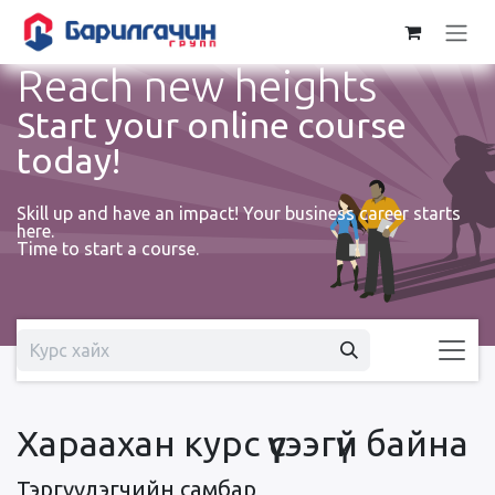
Skip to Content
Reach new heights
Start your online course
today!
Skill up and have an impact! Your business career starts
here.
Time to start a course.
Хараахан курс үүсээгүй байна
Тэргүүлэгчийн самбар