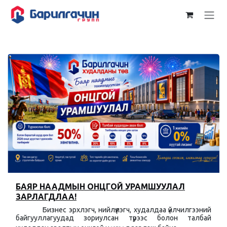
Skip to Content
БАЯР НААДМЫН ОНЦГОЙ УРАМШУУЛАЛ
ЗАРЛАГДЛАА!
​​Бизнес эрхлэгч, нийлүүлэгч, худалдаа үйлчилгээний
байгууллагуудад зориулсан түрээс болон талбай