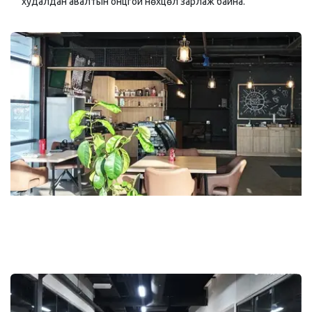
худалдан авалтын онцгой нөхцөл зарлаж байна.