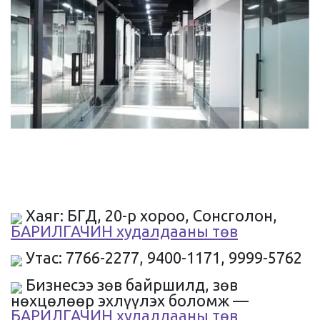
Хаяг: БГД, 20-р хороо, Сонсголон,
БАРИЛГАЧИН худалдааны төв
Утас: 7766-2277, 9400-1171, 9999-5762
Бизнесээ зөв байршилд, зөв
нөхцөлөөр эхлүүлэх боломж —
БАРИЛГАЧИН худалдааны төв