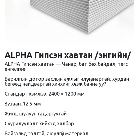
ALPHA Гипсэн хавтан /энгийн/
ALPHA Гипсэн хавтан — Чанар, бат бөх байдал, төгс
өнгөлгөө
Барилгын дотор заслын ажлыг илүү чанартай, хурдан
бөгөөд найдвартай хийхийг хүсэж байна уу?
Стандарт хэмжээ: 2400 × 1200 мм
Зузаан: 12.5 мм
Жигд, шулуун гадаргуутай
Суурилуулалт хийхэд хялбар
Байгальд ээлтэй, аюулгүй материал