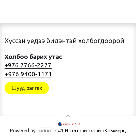
Хүссэн үедээ бидэнтэй холбогдоорой
Холбоо барих утас
+976 7766-2277
+976 9400-1171
Шууд залгах
монгол
Powered by
- #1
Нээлттэй эхтэй эКоммерц