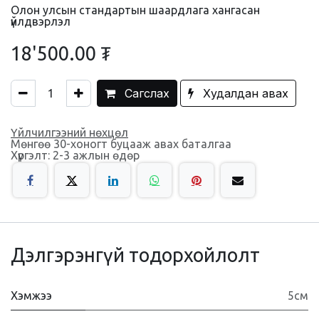
Олон улсын стандартын шаардлага хангасан
үйлдвэрлэл
18'500.00
₮
Сагслах
Худалдан авах
Үйлчилгээний нөхцөл
Мөнгөө 30-хоногт буцааж авах баталгаа
Хүргэлт: 2-3 ажлын өдөр
Дэлгэрэнгүй тодорхойлолт
Хэмжээ
5см