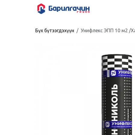
Skip to Content
HOME
SHOP
Бүх бүтээгдэхүүн
Унифлекс ЭПП 10 м2 /Х