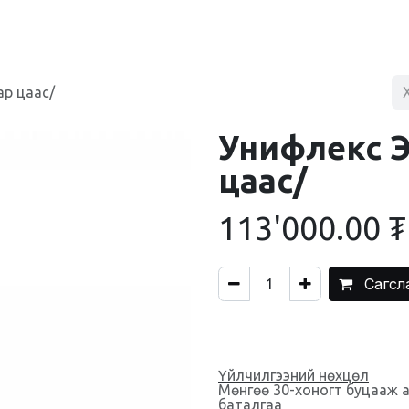
BLOG
ХУДАЛДААНЫ ТӨВ
ХОЛБОО БАРИХ
ар цаас/
Унифлекс Э
цаас/
113'000.00
₮
Сагсл
Үйлчилгээний нөхцөл
Мөнгөө 30-хоногт буцааж 
баталгаа