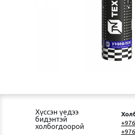
Хүссэн үедээ
Хол
бидэнтэй
+976
холбогдоорой
+976