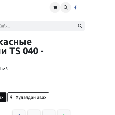
касные
 TS 040 -
1 м3
ах
Худалдан авах