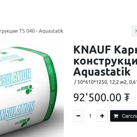
BLOG
ХУДАЛДААНЫ ТӨВ
ХОЛБОО БАРИХ
рукции TS 040 - Aquastatik
KNAUF Кар
конструкции
Aquastatik
/ 50*610*1250, 12,2 м2, 0,6
92'500.00
₮
Сагсл