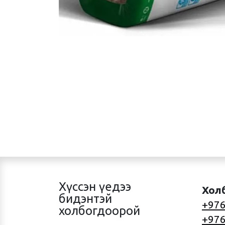
Хүссэн үедээ
Хол
бидэнтэй
+976
холбогдоорой
+976