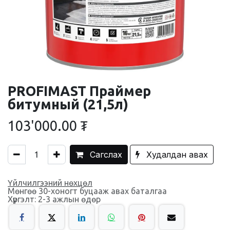
PROFIMAST Праймер
битумный (21,5л)
103'000.00
₮
Сагслах
Худалдан авах
Үйлчилгээний нөхцөл
Мөнгөө 30-хоногт буцааж авах баталгаа
Хүргэлт: 2-3 ажлын өдөр