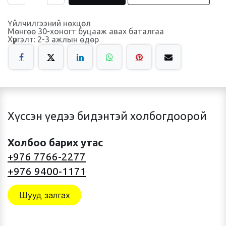
Үйлчилгээний нөхцөл
Мөнгөө 30-хоногт буцааж авах баталгаа
Хүргэлт: 2-3 ажлын өдөр
Хүссэн үедээ бидэнтэй холбогдоорой
Холбоо барих утас
+976 7766-2277
+976 9400-1171
Шууд залгах