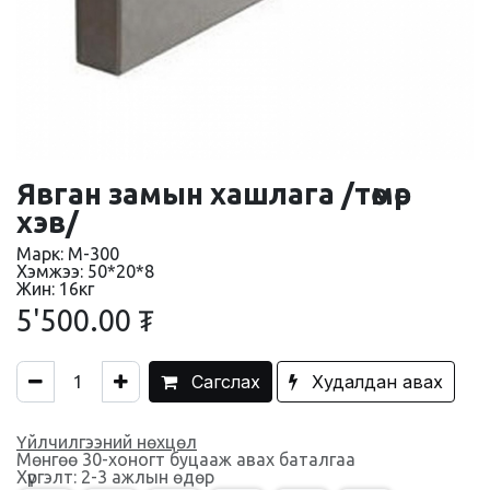
Явган замын хашлага /төмөр
хэв/
Марк: М-300
Хэмжээ: 50*20*8
Жин: 16кг
5'500.00
₮
Сагслах
Худалдан авах
Үйлчилгээний нөхцөл
Мөнгөө 30-хоногт буцааж авах баталгаа
Хүргэлт: 2-3 ажлын өдөр