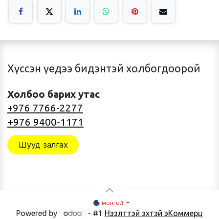
Хүссэн үедээ бидэнтэй холбогдоорой
Холбоо барих утас
+976 7766-2277
+976 9400-1171
Шууд залгах
монгол
Powered by
- #1
Нээлттэй эхтэй эКоммерц