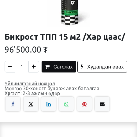
Бикрост ТПП 15 м2 /Хар цаас/
96'500.00
₮
Сагслах
Худалдан авах
Үйлчилгээний нөхцөл
Мөнгөө 30-хоногт буцааж авах баталгаа
Хүргэлт: 2-3 ажлын өдөр