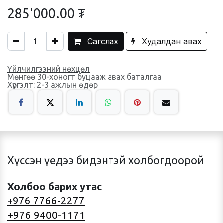
285'000.00
₮
Сагслах
Худалдан авах
Үйлчилгээний нөхцөл
Мөнгөө 30-хоногт буцааж авах баталгаа
Хүргэлт: 2-3 ажлын өдөр
Хүссэн үедээ бидэнтэй холбогдоорой
Холбоо барих утас
+976 7766-2277
+976 9400-1171