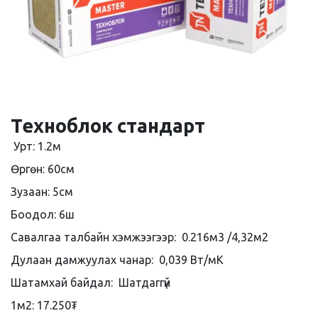
Техноблок стандарт
Урт: 1.2м
Өргөн: 60см
Зузаан: 5см
Боодол: 6ш
Савалгаа талбайн хэмжээгээр: 0.216м3 /4,32м2
Дулаан дамжуулах чанар: 0,039 Вт/мК
Шатамхай байдал: Шатдаггүй
1м2: 17.250₮