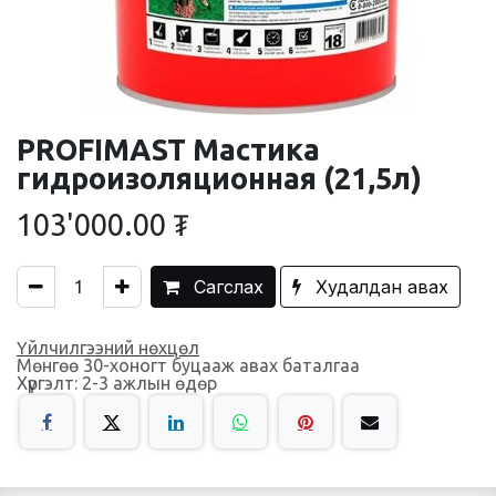
PROFIMAST Мастика
гидроизоляционная (21,5л)
103'000.00
₮
Сагслах
Худалдан авах
Үйлчилгээний нөхцөл
Мөнгөө 30-хоногт буцааж авах баталгаа
Хүргэлт: 2-3 ажлын өдөр