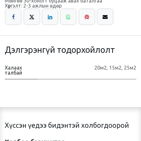
Мөнгөө 30-хоногт буцааж авах баталгаа
Хүргэлт: 2-3 ажлын өдөр
Дэлгэрэнгүй тодорхойлолт
Халаах
20м2
,
15м2
,
25м2
талбай
Хүссэн үедээ бидэнтэй холбогдоорой