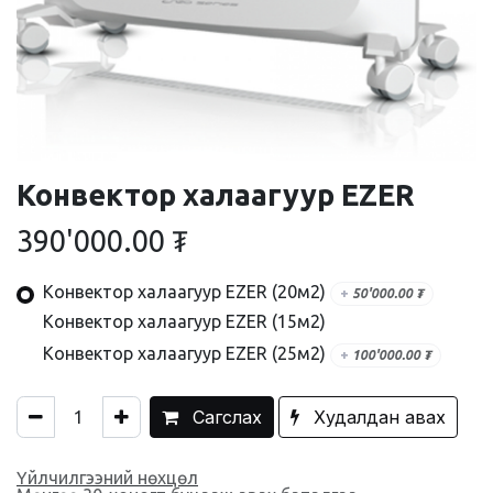
Конвектор халаагуур EZER
390'000.00
₮
Конвектор халаагуур EZER (20м2)
+
50'000.00
₮
Конвектор халаагуур EZER (15м2)
Конвектор халаагуур EZER (25м2)
+
100'000.00
₮
Сагслах
Худалдан авах
Үйлчилгээний нөхцөл