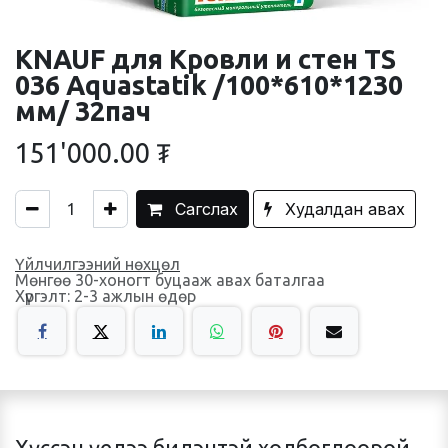
KNAUF для Кровли и стен TS
036 Aquastatik /100*610*1230
мм/ 32пач
151'000.00
₮
Сагслах
Худалдан авах
Үйлчилгээний нөхцөл
Мөнгөө 30-хоногт буцааж авах баталгаа
Хүргэлт: 2-3 ажлын өдөр