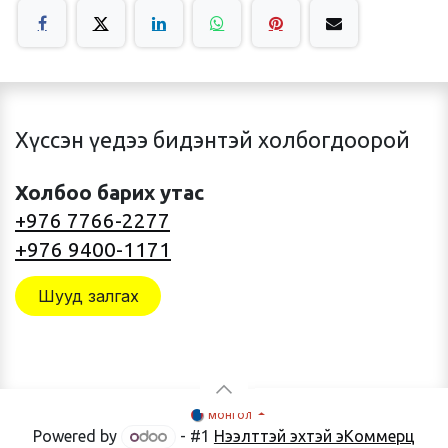
Хүссэн үедээ бидэнтэй холбогдоорой
Холбоо барих утас
+976 7766-2277
+976 9400-1171
Шууд залгах
монгол
Powered by
- #1
Нээлттэй эхтэй эКоммерц