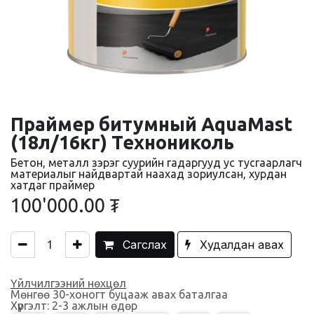
Праймер битумный AquaMast
(18л/16кг) Технониколь
Бетон, металл зэрэг суурийн гадаргууд ус тусгаарлагч
материалыг найдвартай наахад зориулсан, хурдан
хатдаг праймер
100'000.00
₮
Сагслах
Худалдан авах
Үйлчилгээний нөхцөл
Мөнгөө 30-хоногт буцааж авах баталгаа
Хүргэлт: 2-3 ажлын өдөр