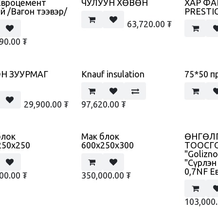
Евроцемент
ЧУЛУУН ХӨВӨН
ХАР ФА
й /Вагон тээвэр/
PRESTI
63,720.00
₮
90.00
₮
Н ЗУУРМАГ
Knauf insulation
75*50 п
29,900.00
₮
97,620.00
₮
блок
Мак блок
ӨНГӨЛ
250x250
600x250x300
ТООСГО
"Golizn
"Сүрлэн
0,7NF Е
00.00
₮
350,000.00
₮
103,000