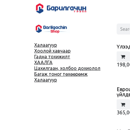
Skip to Content
Products
SH
Халаагуур
Үлээ
Хоолой хавчаар
Гадна тохижилт
ХААЛГА
198,0
Цахилгаан, холбоо дохиолол
Багаж тоног төхөөрөмж
Халаагуур
Евро
үйлдв
365,0