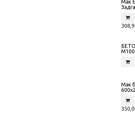
Мак 
Задга
308,9
БЕТО
М100
Мак 
600x
350,0