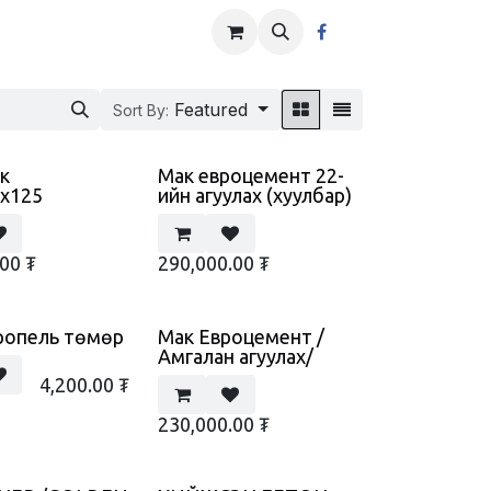
Featured
Sort By:
к
Мак евроцемент 22-
0x125
ийн агуулах (хуулбар)
.00
₮
290,000.00
₮
ропель төмөр
Мак Евроцемент /
Амгалан агуулах/
4,200.00
₮
230,000.00
₮