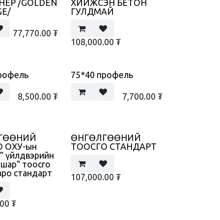
НЕР /GOLDEN
ХИЙЖСЭН БЕТОН
GE/
ГУЛДМАЙ
77,770.00
₮
108,000.00
₮
рофель
75*40 профель
8,500.00
₮
7,700.00
₮
ГӨӨНИЙ
ӨНГӨЛГӨӨНИЙ
 ОХУ-ын
ТООСГО СТАНДАРТ
o” үйлдвэрийн
 шар" тоосго
вро стандарт
107,000.00
₮
.00
₮