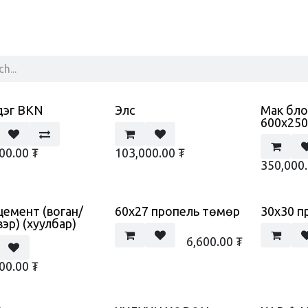
OP
Мэдээ
ЗӨВЛӨГӨӨ
Helpdesk Customer Satisfaction
дэг BKN
Элс
Мак бло
600x25
00.00
₮
103,000.00
₮
350,000
цемент (воган/
60х27 пропель төмөр
30х30 п
эр) (хуулбар)
6,600.00
₮
00.00
₮