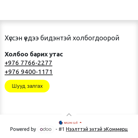
Хүссэн үедээ бидэнтэй холбогдоорой
Холбоо барих утас
+976 7766-2277
+976 9400-1171
Шууд залгах
монгол
Powered by
- #1
Нээлттэй эхтэй эКоммерц