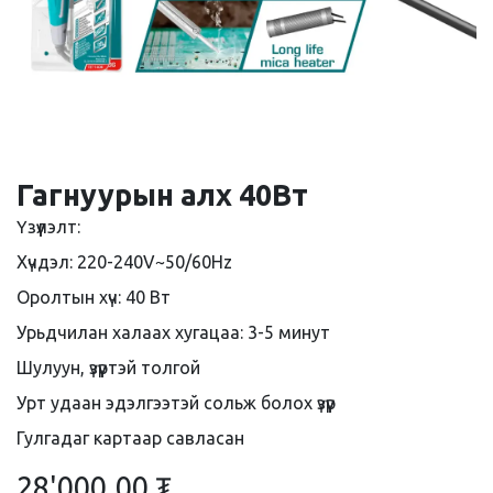
Гагнуурын алх 40Вт
Үзүүлэлт:
Хүчдэл: 220-240V~50/60Hz
Оролтын хүч: 40 Вт
Урьдчилан халаах хугацаа: 3-5 минут
Шулуун, үзүүртэй толгой
Урт удаан эдэлгээтэй сольж болох үзүүр
Гулгадаг картаар савласан
28'000.00
₮