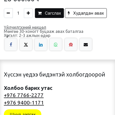
Сагслах
Худалдан авах
Үйлчилгээний нөхцөл
Мөнгөө 30-хоногт буцааж авах баталгаа
Хүргэлт: 2-3 ажлын өдөр
Хүссэн үедээ бидэнтэй холбогдоорой
Холбоо барих утас
+976 7766-2277
+976 9400-1171
Шууд залгах