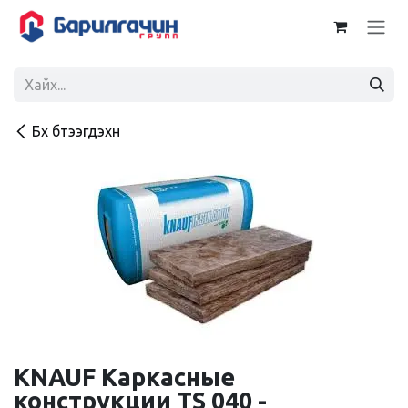
Skip to Content
Бүх бүтээгдэхүүн
KNAUF Каркасные
конструкции TS 040 -