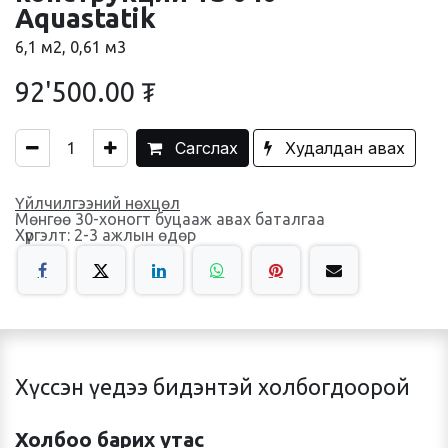
Aquastatik
6,1 м2, 0,61 м3
92'500.00
₮
Сагслах
Худалдан авах
Үйлчилгээний нөхцөл
Мөнгөө 30-хоногт буцааж авах баталгаа
Хүргэлт: 2-3 ажлын өдөр
Хүссэн үедээ бидэнтэй холбогдоорой
Холбоо барих утас