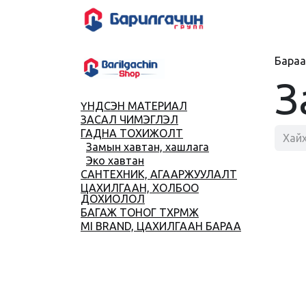
Skip to Content
HOME
SHOP
Бараа
З
ҮНДСЭН МАТЕРИАЛ
ЗАСАЛ ЧИМЭГЛЭЛ
ГАДНА ТОХИЖОЛТ
Замын хавтан, хашлага
Эко хавтан
САНТЕХНИК, АГААРЖУУЛАЛТ
ЦАХИЛГААН, ХОЛБОО
ДОХИОЛОЛ
БАГАЖ ТОНОГ ТӨХӨӨРӨМЖ
MI BRAND, ЦАХИЛГААН БАРАА