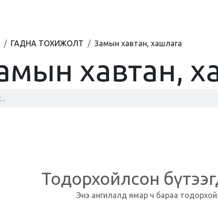
BLOG
ХУДАЛДААНЫ ТӨВ
ХОЛБОО БАРИХ
ГАДНА ТОХИЖОЛТ
Замын хавтан, хашлага
амын хавтан, х
Тодорхойлсон бүтээг
Энэ ангилалд ямар ч бараа тодорхой