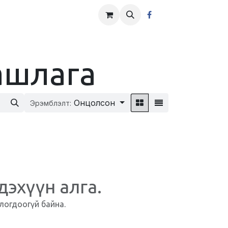
ашлага
Онцолсон
Эрэмблэлт:
дэхүүн алга.
логдоогүй байна.