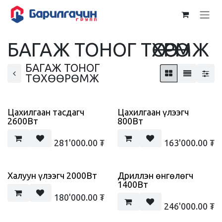
Skip to Content
БАГАЖ ТОНОГ ТӨХӨӨРӨМЖ
БАГАЖ ТОНОГ
ТӨХӨӨРӨМЖ
Цахилгаан тасдагч
Цахилгаан үлээгч
2600Вт
800Вт
281'000.00
₮
163'000.00
₮
Халуун үлээгч 2000Вт
Дриллэн өнгөлөгч
1400Вт
180'000.00
₮
246'000.00
₮