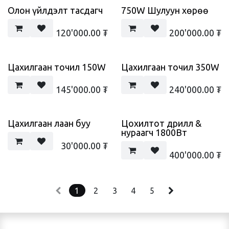
Олон үйлдэлт тасдагч
750W Шулуун хөрөө
120'000.00
₮
200'000.00
₮
Цахилгаан точил 150W
Цахилгаан точил 350W
145'000.00
₮
240'000.00
₮
Цахилгаан лаан буу
Цохилтот дрилл &
нураагч 1800Вт
30'000.00
₮
400'000.00
₮
1
2
3
4
5