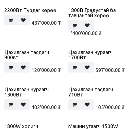
2200Вт Түрдэг хөрөө
1800B Градустай ба
тавцантай хөрөө
437'000.00
₮
1'400'000.00
₮
Цахилгаан тасдагч
Цахилгаан нураагч
900вт
1700Вт
120'000.00
₮
597'000.00
₮
Цахилгаан нураагч
Цахилгаан тасдагч
1300Вт
710Вт
402'000.00
₮
105'000.00
₮
1800W холигч
Машин угаагч 1500W