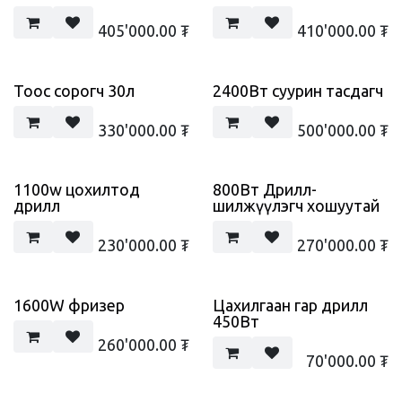
405'000.00
₮
410'000.00
₮
Тоос сорогч 30л
2400Вт суурин тасдагч
330'000.00
₮
500'000.00
₮
1100w цохилтод
800Вт Дрилл-
дрилл
шилжүүлэгч хошуутай
230'000.00
₮
270'000.00
₮
1600W фризер
Цахилгаан гар дрилл
450Вт
260'000.00
₮
70'000.00
₮