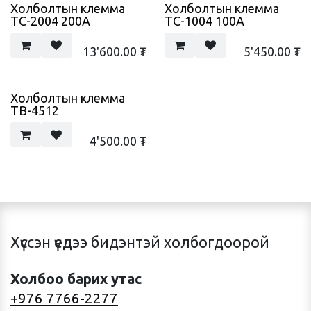
Холболтын клемма
Холболтын клемма
ТС-2004 200А
ТС-1004 100А
13'600.00
₮
5'450.00
₮
Холболтын клемма
ТВ-4512
4'500.00
₮
Хүссэн үедээ бидэнтэй холбогдоорой
Холбоо барих утас
+976 7766-2277