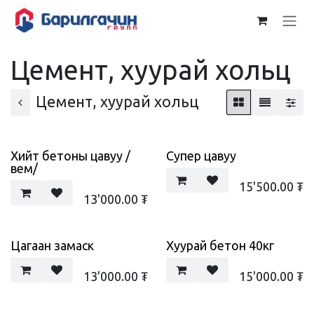
Skip to Content
Цемент, хуурай хольц
Цемент, хуурай хольц
Хийт бетоны цавуу /
Супер цавуу
вем/
15'500.00
₮
13'000.00
₮
Цагаан замаск
Хуурай бетон 40кг
13'000.00
₮
15'000.00
₮