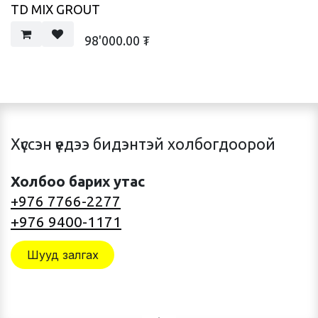
TD MIX GROUT
98'000.00
₮
Хүссэн үедээ бидэнтэй холбогдоорой
Холбоо барих утас
+976 7766-2277
+976 9400-1171
Шууд залгах