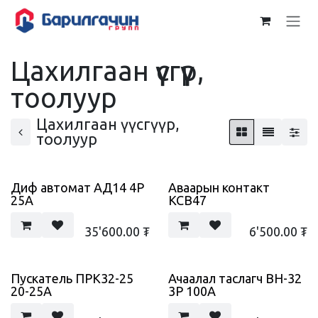
Skip to Content
Цахилгаан үүсгүүр,
тоолуур
Цахилгаан үүсгүүр,
тоолуур
Диф автомат АД14 4Р
Аваарын контакт
25А
КСВ47
35'600.00
₮
6'500.00
₮
Пускатель ПРК32-25
Ачаалал таслагч ВН-32
20-25А
3Р 100А