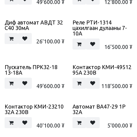
49'600.00
₮
12'800.00
₮
Диф автомат АВДТ 32
Реле РТИ-1314
С40 30мА
цахилгаан дулааны 7-
10А
26'100.00
₮
16'500.00
₮
Пускатель ПРК32-18
Контактор КМИ-49512
13-18А
95А 230В
49'600.00
₮
118'500.00
₮
Контактор КМИ-23210
Автомат ВА47-29 1Р
32А 230В
32А
40'100.00
₮
5'000.00
₮