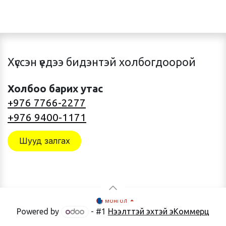
Хүссэн үедээ бидэнтэй холбогдоорой
Холбоо барих утас
+976 7766-2277
+976 9400-1171
Шууд залгах
монгол
Powered by
- #1
Нээлттэй эхтэй эКоммерц