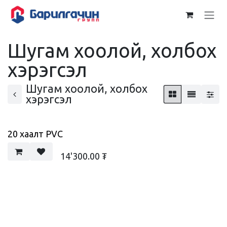
Skip to Content
Шугам хоолой, холбох
хэрэгсэл
Шугам хоолой, холбох
хэрэгсэл
20 хаалт PVC
14'300.00
₮