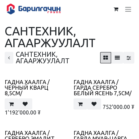
Skip to Content
САНТЕХНИК,
АГААРЖУУЛАЛТ
САНТЕХНИК,
АГААРЖУУЛАЛТ
ГАДНА ХААЛГА /
ГАДНА ХААЛГА /
ЧЕРНЫЙ КВАРЦ
ГАРДА СЕРЕБРО
8,5СМ/
БЕЛЫЙ ЯСЕНЬ 7,5СМ/
752'000.00
₮
1'192'000.00
₮
ГАДНА ХААЛГА /
ГАДНА ХААЛГА /
СЕРЕБРО ЭМАЛИТ
ГАРДА МУАР-ЦАРГА