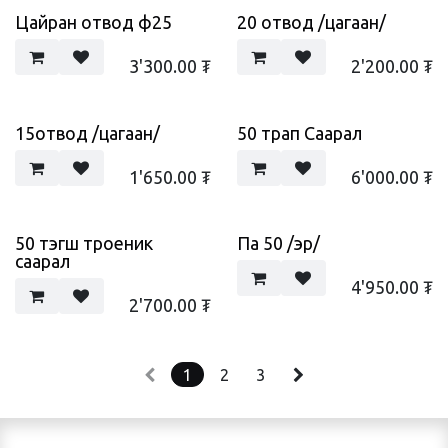
Цайран отвод ф25
20 отвод /цагаан/
3'300.00
₮
2'200.00
₮
15отвод /цагаан/
50 трап Саарал
1'650.00
₮
6'000.00
₮
50 тэгш троеник
Па 50 /эр/
саарал
4'950.00
₮
2'700.00
₮
1
2
3