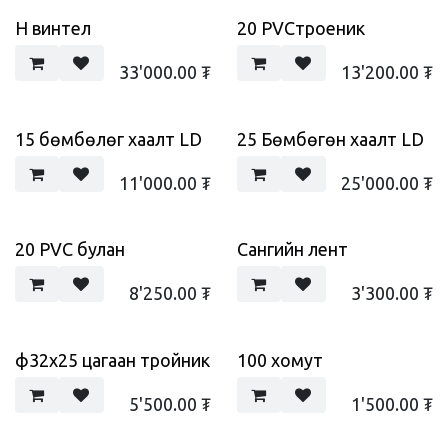
H винтел
20 PVCтроеник
33'000.00
₮
13'200.00
₮
15 бөмбөлөг хаалт LD
25 Бөмбөгөн хаалт LD
11'000.00
₮
25'000.00
₮
20 PVC булан
Сангийн лент
8'250.00
₮
3'300.00
₮
ф32х25 цагаан тройник
100 хомут
5'500.00
₮
1'500.00
₮