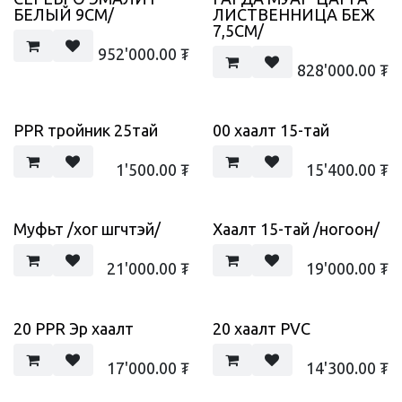
БЕЛЫЙ 9СМ/
ЛИСТВЕННИЦА БЕЖ
7,5СМ/
952'000.00
₮
828'000.00
₮
PPR тройник 25тай
00 хаалт 15-тай
1'500.00
₮
15'400.00
₮
Муфьт /хог шүүгчтэй/
Хаалт 15-тай /ногоон/
21'000.00
₮
19'000.00
₮
20 PPR Эр хаалт
20 хаалт PVC
17'000.00
₮
14'300.00
₮