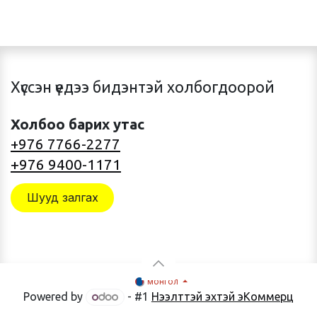
Хүссэн үедээ бидэнтэй холбогдоорой
Холбоо барих утас
+976 7766-2277
+976 9400-1171
Шууд залгах
монгол
Powered by
- #1
Нээлттэй эхтэй эКоммерц