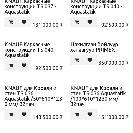
KNAUF Каркасные
KNAUF Каркасные
конструкции TS 037 -
конструкции TS 040 -
Aquastatik
Aquastatik
131'000.00
₮
92'500.00
₮
KNAUF Каркасные
Цахилгаан бойлуур
конструкции TS 040 -
халаагуур PRIMEX
Aquastatik
350'000.00
₮
92'500.00
₮
KNAUF для Кровли и
KNAUF для Кровли и
стен TS 036
стен TS 036 Aquastatik
Aquastatik /50*610*123
/100*610*1230 мм/
0 мм/ 32пач
32пач
143'500.00
₮
151'000.00
₮