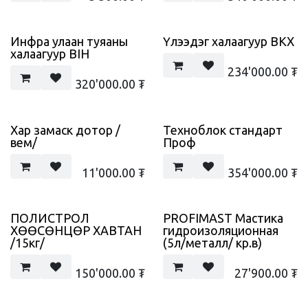
Инфра улаан туяаны
Үлээдэг халаагуур BKX
халаагуур BIH
234'000.00
₮
320'000.00
₮
Хар замаск дотор /
Техноблок стандарт
вем/
Проф
11'000.00
₮
354'000.00
₮
ПОЛИСТРОЛ
PROFIMAST Мастика
ХӨӨСӨНЦӨР ХАВТАН
гидроизоляционная
/15кг/
(5л/металл/ кр.в)
150'000.00
₮
27'900.00
₮