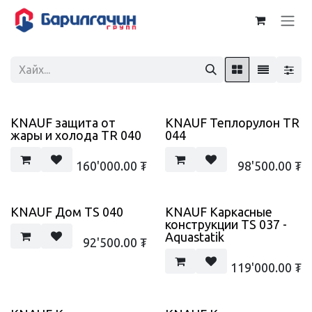
Skip to Content
KNAUF защита от
KNAUF Теплорулон TR
жары и холода TR 040
044
160'000.00
₮
98'500.00
₮
KNAUF Дом TS 040
KNAUF Каркасные
конструкции TS 037 -
Aquastatik
92'500.00
₮
119'000.00
₮