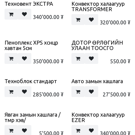
Техновент ЭКСТРА
Конвектор халаагуур
TRANSFORMER
340'000.00
₮
320'000.00
₮
Пеноплекс XPS хөөсөнцөр
ДОТОР ӨРЛӨГИЙН
хавтан 5см
УЛААН ТООСГО
350'000.00
₮
550.00
₮
Техноблок стандарт
Авто замын хашлага
285'000.00
₮
27'500.00
₮
Явган замын хашлага /
Конвектор халаагуур
төмөр хэв/
EZER
5'500.00
₮
340'000.00
₮