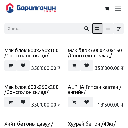
Skip to Content
Мак блок 600x250x100
Мак блок 600x250x150
/Сонсголон склад/
/Сонсголон склад/
350'000.00
₮
350'000.00
₮
Мак блок 600x250x200
ALPHA Гипсэн хавтан /
/Сонсголон склад/
энгийн/
350'000.00
₮
18'500.00
₮
Хийт бетоны цавуу /
Хуурай бетон /40кг/