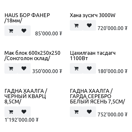
HAUS БОР ФАНЕР
Хана зүсэгч 3000W
/18мм/
720'000.00
₮
85'000.00
₮
Мак блок 600x250x250
Цахилгаан тасдагч
/Сонсголон склад/
1100Вт
350'000.00
₮
180'000.00
₮
ГАДНА ХААЛГА /
ГАДНА ХААЛГА /
ЧЕРНЫЙ КВАРЦ
ГАРДА СЕРЕБРО
8,5СМ/
БЕЛЫЙ ЯСЕНЬ 7,5СМ/
752'000.00
₮
1'192'000.00
₮