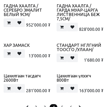
ГАДНА ХААЛГА /
ГАДНА ХААЛГА /
СЕРЕБРО ЭМАЛИТ
ГАРДА МУАР-ЦАРГА
БЕЛЫЙ 9СМ/
ЛИСТВЕННИЦА БЕЖ
7,5СМ/
952'000.00
₮
828'000.00
₮
ХАР ЗАМАСК
СТАНДАРТ ӨНГӨЛГӨӨНИЙ
ТООСГО /УЛААН/
13'000.00
₮
1'680.00
₮
Цахилгаан тасдагч
Цахилгаан үлээгч
2600Вт
800Вт
281'000.00
₮
163'000.00
₮