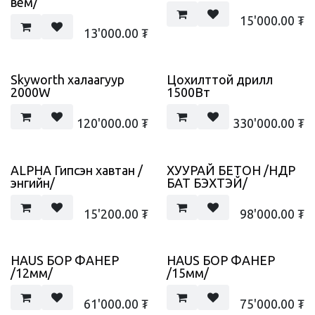
вем/
15'000.00
₮
13'000.00
₮
Skyworth халаагуур
Цохилттой дрилл
2000W
1500Вт
120'000.00
₮
330'000.00
₮
ALPHA Гипсэн хавтан /
ХУУРАЙ БЕТОН /ӨНДӨР
энгийн/
БАТ БЭХТЭЙ/
15'200.00
₮
98'000.00
₮
HAUS БОР ФАНЕР
HAUS БОР ФАНЕР
/12мм/
/15мм/
61'000.00
₮
75'000.00
₮